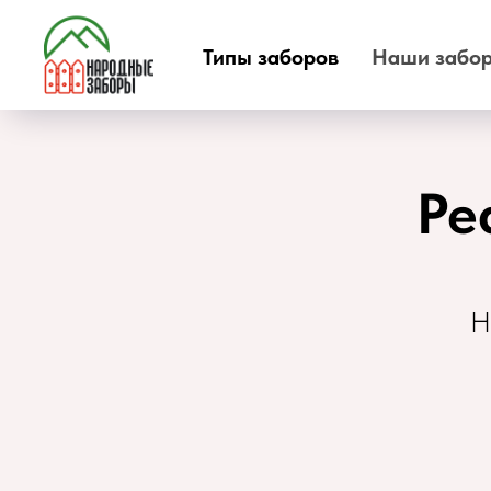
Типы заборов
Наши забо
Ре
Н