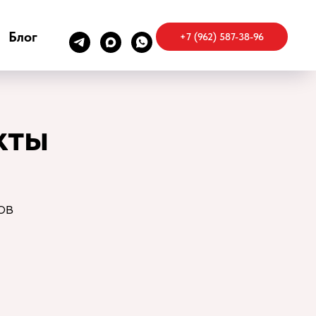
Блог
+7 (962) 587-38-96
кты
ов