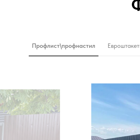
Ф
Профлист\профнастил
Евроштакет